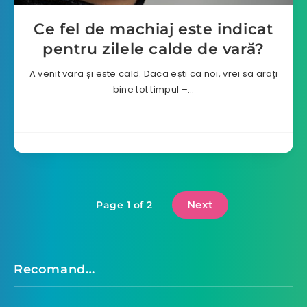
Ce fel de machiaj este indicat
pentru zilele calde de vară?
A venit vara și este cald. Dacă ești ca noi, vrei să arăți
bine tot timpul –…
Next
Page 1 of 2
Recomand…