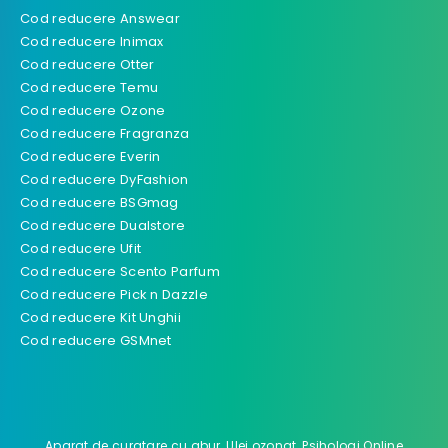
Cod reducere Answear
Cod reducere Inimax
Cod reducere Otter
Cod reducere Temu
Cod reducere Ozone
Cod reducere Fragranza
Cod reducere Everin
Cod reducere DyFashion
Cod reducere BSGmag
Cod reducere Dualstore
Cod reducere Ufit
Cod reducere Scento Parfum
Cod reducere Pick n Dazzle
Cod reducere Kit Unghii
Cod reducere GSMnet
Aparat de curatare cu abur
,
Ulei ozonat
,
Psihologi Online