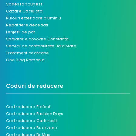
Vanessa Youness
Cazare Caciulata
Rulouri exterioare aluminiu
Repatriere decedati
Lenjerii de pat
Spalatorie covoare Constanta
Servicii de contabilitate Baia Mare
Tratament cearcane
One Blog Romania
Coduri de reducere
Cod reducere Elefant
Cod reducere Fashion Days
Cod reducere Carturesti
Cod reducere Bookzone
Cod reducere Dr Max