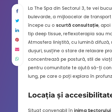
La The Spa din Sectorul 3, te vei buc
bulevarde, a mijloacelor de transport 
începe cu o
scurtă consultație
, apo
tip deep tissue, reflexoterapia sau ma
Atmosfera liniștită, cu lumină difuză,
dușuri, susține o stare de relaxare p
concentrează pe postură, stil de viață ș
pentru comunitate te ajută să-ți cons
lung, pe care o poți explora în profun
Locația și accesibilitat
Situat convenabil în
inima Sectorului