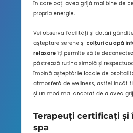
în care poți avea grijă mai bine de ce
propria energie.
Vei observa facilități și dotări gândit
așteptare serene și
colțuri cu apă in
relaxare
îți permite să te deconectezi,
păstrează rutina simplă și respectuoa
îmbină așteptările locale de ospital
atmosferă de wellness, astfel încât fi
și un mod mai ancorat de a avea grijă
Terapeuți certificați și
spa