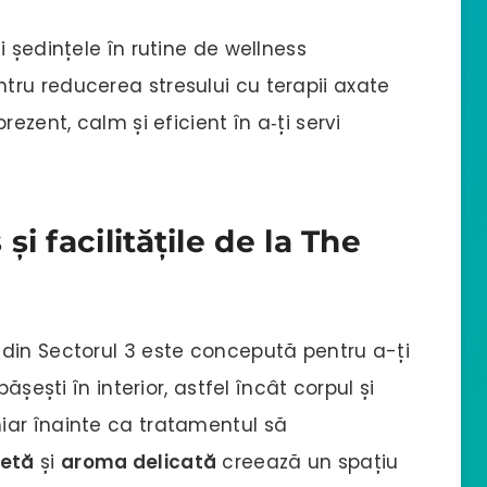
 ședințele în rutine de wellness
ru reducerea stresului cu terapii axate
ezent, calm și eficient în a‑ți servi
i facilitățile de la The
din Sectorul 3 este concepută pentru a-ți
ășești în interior, astfel încât corpul și
iar înainte ca tratamentul să
retă
și
aroma delicată
creează un spațiu