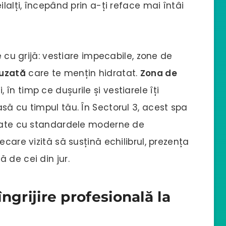
ilalți, începând prin a-ți reface mai întâi
e cu grijă: vestiare impecabile, zone de
fuzată
care te mențin hidratat.
Zona de
 în timp ce dușurile și vestiarele îți
să cu timpul tău. În Sectorul 3, acest spa
itate cu standardele moderne de
ecare vizită să susțină echilibrul, prezența
 de cei din jur.
 îngrijire profesională la