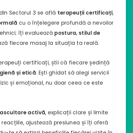
 din Sectorul 3 se află
terapeuții certificați
,
ormală
cu o înțelegere profundă a nevoilor
tehnici; îți evaluează
postura, stilul de
ză fiecare masaj la situația ta reală.
apeuți certificați, știi că fiecare ședință
gienă și etică
. Ești ghidat să alegi servicii
 fizic și emoțional, nu doar ceea ce este
ascultare activă
, explicații clare și limite
reacțiile, ajustează presiunea și îți oferă
u-te să extinzi beneficiile fiecărei vizite în