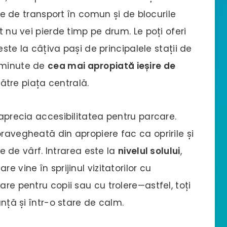
ce de transport în comun și de blocurile
t nu vei pierde timp pe drum. Le poți oferi
 este la câțiva pași de principalele stații de
a minute de
cea mai apropiată ieșire de
ătre piața centrală.
 aprecia accesibilitatea pentru parcare.
pravegheată din apropiere fac ca opririle și
ele de vârf. Intrarea este la
nivelul solului
,
care vine în sprijinul vizitatorilor cu
are pentru copii sau cu trolere—astfel, toți
anță și într-o stare de calm.