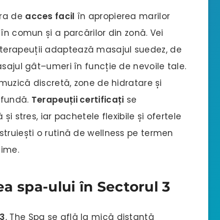
ura de
acces facil
în apropierea marilor
în comun și a parcărilor din zonă. Vei
i terapeuții adaptează masajul suedez, de
sajul gât–umeri în funcție de nevoile tale.
 muzică discretă, zone de hidratare și
rofundă.
Terapeuții certificați
se
i stres, iar pachetele flexibile și ofertele
truiești o rutină de wellness pe termen
zime.
ea spa-ului în Sectorul 3
 3
, The Spa se află la mică distanță