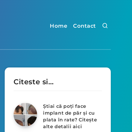
Home
Contact
Citeste si…
Știai că poți face
implant de păr și cu
plata în rate? Citește
alte detalii aici