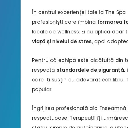
În centrul experienței tale la The Spa
profesioniști care îmbină
formarea f
locale de wellness. Ei nu aplică doar 
viață și nivelul de stres
, apoi adaptea
Pentru că echipa este alcătuită din ter
respectă
standardele de siguranță, i
care îți susțin cu adevărat echilibrul
popular.
Îngrijirea profesională aici înseamnă
respectuoase. Terapeuții îți urmăresc 
sfaturi simple de autoîngrijire, ajutând