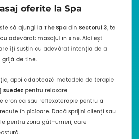
asaj oferite la Spa
ste să ajungi la
The Spa
din
Sectorul 3
, te
 adevărat: masajul în sine. Aici ești
re îți susțin cu adevărat intenția de a
 grijă de tine.
ație, apoi adaptează metodele de terapie
aj
suedez
pentru relaxare
e cronică sau reflexoterapie pentru a
recute în picioare. Dacă sprijini clienți sau
ale pentru zona gât–umeri, care
ostură.