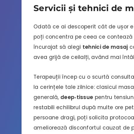
Servicii și tehnici de m
Odată ce ai descoperit cât de ușor e
poți concentra pe ceea ce contează cu
încurajat să alegi
tehnici de masaj
ca
avea grijă de ceilalți, având mai întâi
Terapeuții încep cu o scurtă consult
la cerințele tale zilnice: clasicul mas
generală,
deep‑tissue
pentru tensiun
restabili echilibrul după multe ore pet
persoane dragi, poți solicita protoco
ameliorează disconfortul cauzat de p