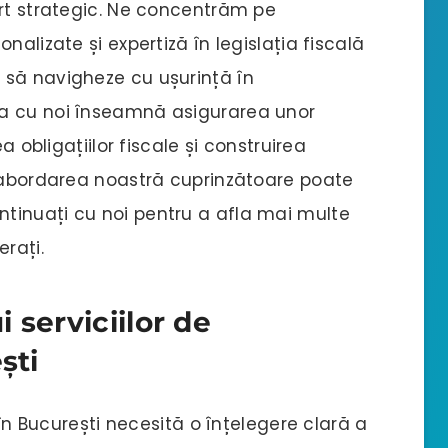
ort strategic. Ne concentrăm pe
nalizate și expertiză în legislația fiscală
 să navigheze cu ușurință în
a cu noi înseamnă asigurarea unor
a obligațiilor fiscale și construirea
e abordarea noastră cuprinzătoare poate
tinuați cu noi pentru a afla mai multe
rați.
 serviciilor de
ști
 în București necesită o înțelegere clară a