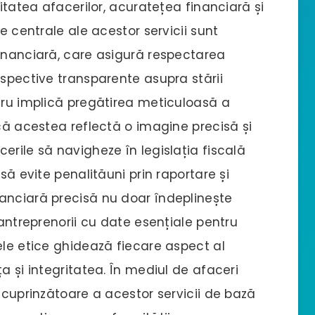
mitatea afacerilor, acuratețea financiară și
le centrale ale acestor servicii sunt
financiară, care asigură respectarea
rspective transparente asupra stării
tru implică pregătirea meticuloasă a
 că acestea reflectă o imagine precisă și
erile să navigheze în legislația fiscală
să evite penalităuni prin raportare și
anciară precisă nu doar îndeplinește
 antreprenorii cu date esențiale pentru
ele etice ghidează fiecare aspect al
a și integritatea. În mediul de afaceri
e cuprinzătoare a acestor servicii de bază