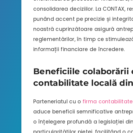
consolidarea deciziilor. La CONTAX, 
punând accent pe precizie și integri
noastră cuprinzătoare asigură antrep
reglementărilor, în timp ce stimuleaz
informații financiare de încredere.
Beneficiile colaborării
contabilitate locală di
Parteneriatul cu o
firma contabilitate
aduce beneficii semnificative antrepr
o înțelegere profundă a legislației di
particularităților pieței, facilitând o