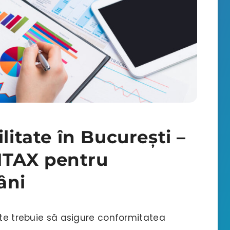
litate în București –
NTAX pentru
âni
ate trebuie să asigure conformitatea