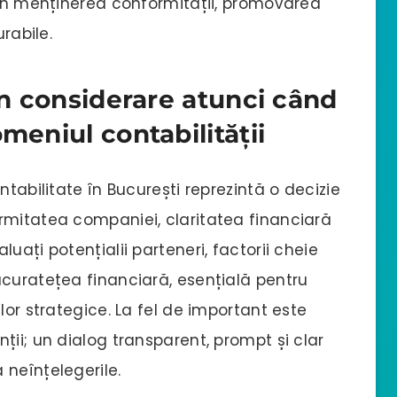
 în menținerea conformității, promovarea
urabile.
 în considerare atunci când
meniul contabilității
ntabilitate în București reprezintă o decizie
rmitatea companiei, claritatea financiară
uați potențialii parteneri, factorii cheie
acuratețea financiară, esențială pentru
lor strategice. La fel de important este
ții; un dialog transparent, prompt și clar
 neînțelegerile.