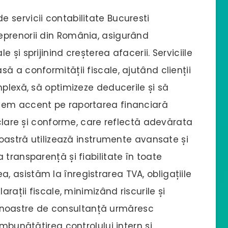
 servicii contabilitate Bucuresti
eprenorii din România, asigurând
și sprijinind creșterea afacerii. Serviciile
ă a conformității fiscale, ajutând clienții
mplexă, să optimizeze deducerile și să
nem accent pe raportarea financiară
 clare și conforme, care reflectă adevărata
noastră utilizează instrumente avansate și
transparență și fiabilitate în toate
 asistăm la înregistrarea TVA, obligațiile
arații fiscale, minimizând riscurile și
ile noastre de consultanță urmăresc
îmbunătățirea controlului intern și