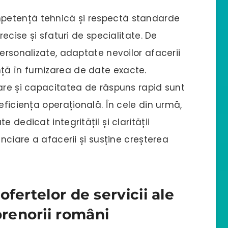
petență tehnică și respectă standarde
recise și sfaturi de specialitate. De
personalizate, adaptate nevoilor afacerii
ă în furnizarea de date exacte.
are și capacitatea de răspuns rapid sunt
eficiența operațională. În cele din urmă,
 dedicat integrității și clarității
anciare a afacerii și susține creșterea
fertelor de servicii ale
renorii români