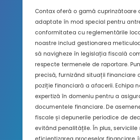
Contax oferă o gamă cuprinzătoare de
adaptate în mod special pentru antr
conformitatea cu reglementările locale 
noastre includ gestionarea meticuloas
să navigheze în legislația fiscală co
respecte termenele de raportare. Pu
precisă, furnizând situații financiare
poziție financiară a afacerii. Echipa 
expertiză în domeniu pentru a asigura 
documentele financiare. De asemenea,
fiscale și depunerile periodice de decl
evitând penalitățile. În plus, servici
eficientizarea proceselor financiare, 