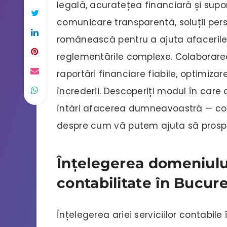
legală, acuratețea financiară și sup
comunicare transparentă, soluții perso
românească pentru a ajuta afacerile
reglementările complexe. Colaborare
raportări financiare fiabile, optimizare
încrederii. Descoperiți modul în car
întări afacerea dumneavoastră — con
despre cum vă putem ajuta să prospe
Înțelegerea domeniului
contabilitate în Bucure
Înțelegerea ariei serviciilor contabile