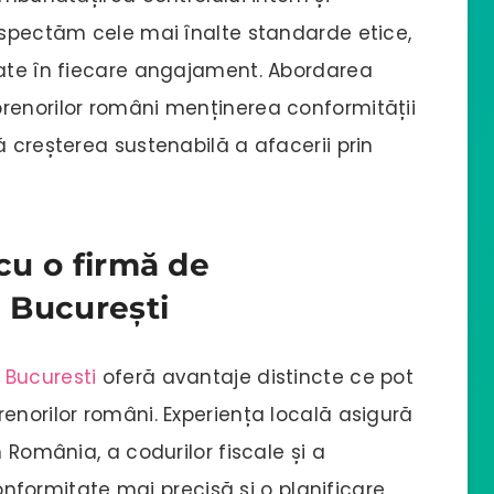
respectăm cele mai înalte standarde etice,
tate în fiecare angajament. Abordarea
renorilor români menținerea conformității
ă creșterea sustenabilă a afacerii prin
 cu o firmă de
n București
 Bucuresti
oferă avantaje distincte ce pot
enorilor români. Experiența locală asigură
n România, a codurilor fiscale și a
 conformitate mai precisă și o planificare