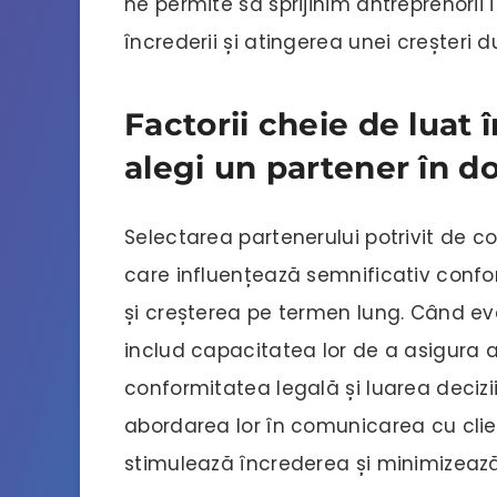
ne permite să sprijinim antreprenorii
încrederii și atingerea unei creșteri d
Factorii cheie de luat
alegi un partener în do
Selectarea partenerului potrivit de co
care influențează semnificativ confo
și creșterea pe termen lung. Când eval
includ capacitatea lor de a asigura 
conformitatea legală și luarea decizii
abordarea lor în comunicarea cu clien
stimulează încrederea și minimizează